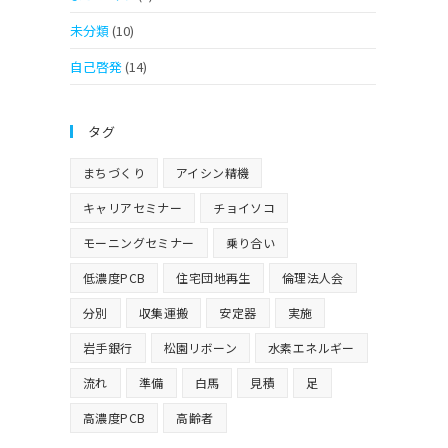
未分類
(10)
自己啓発
(14)
タグ
まちづくり
アイシン精機
キャリアセミナー
チョイソコ
モーニングセミナー
乗り合い
低濃度PCB
住宅団地再生
倫理法人会
分別
収集運搬
安定器
実施
岩手銀行
松園リボーン
水素エネルギー
流れ
準備
白馬
見積
足
高濃度PCB
高齢者