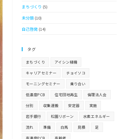
まちづくり
(5)
未分類
(10)
自己啓発
(14)
タグ
まちづくり
アイシン精機
キャリアセミナー
チョイソコ
モーニングセミナー
乗り合い
低濃度PCB
住宅団地再生
倫理法人会
分別
収集運搬
安定器
実施
岩手銀行
松園リボーン
水素エネルギー
流れ
準備
白馬
見積
足
高濃度PCB
高齢者