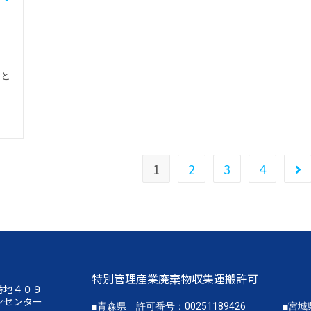
本と
1
2
3
4
特別管理産業廃棄物収集運搬許可
番地４０９
ンセンター
■青森県 許可番号：00251189426
■宮城