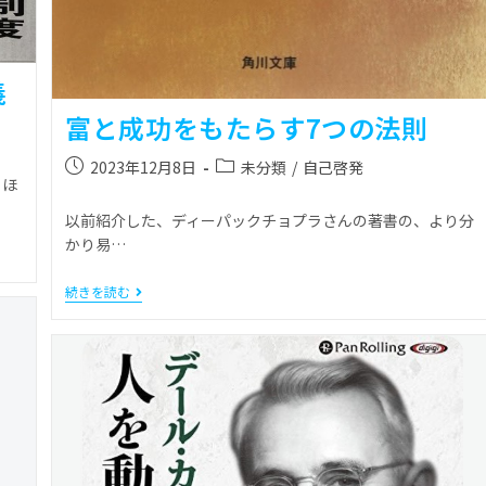
義
富と成功をもたらす7つの法則
2023年12月8日
未分類
/
自己啓発
、ほ
以前紹介した、ディーパックチョプラさんの著書の、より分
かり易…
続きを読む